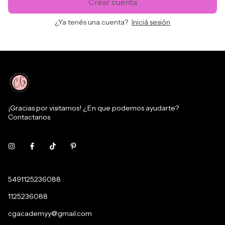
Crear cuenta
¿Ya tenés una cuenta?
Iniciá sesión
¡Gracias por visitarnos! ¿En que podemos ayudarte?
Contactanos
5491125236088
1125236088
cgacademyy@gmail.com