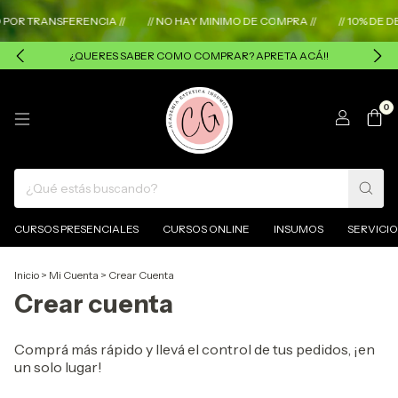
POR TRANSFERENCIA //
// NO HAY MINIMO DE COMPRA //
// 10% DE 
¿QUERES SABER COMO COMPRAR? APRETA ACÁ!!
0
CURSOS PRESENCIALES
CURSOS ONLINE
INSUMOS
SERVICIO
Inicio
>
Mi Cuenta
>
Crear Cuenta
Crear cuenta
Comprá más rápido y llevá el control de tus pedidos, ¡en
un solo lugar!