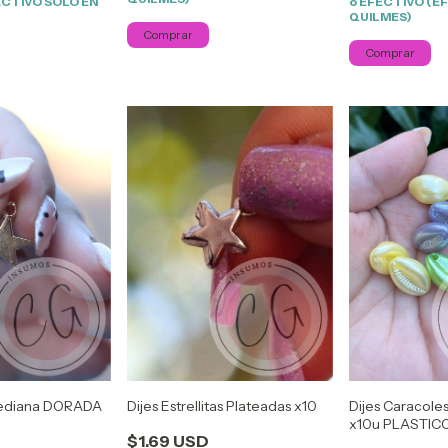
ECTIVO SOLO EN
o EFECTIVO (E
QUILMES)
Comprar
 Mediana DORADA
Dijes Estrellitas Plateadas x10
Dijes Caracole
x10u PLASTIC
$1.69 USD