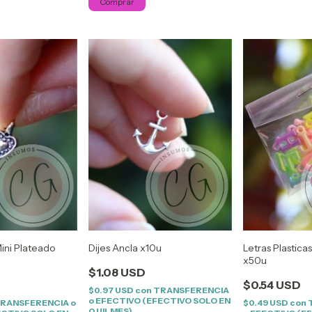
ini Plateado
Dijes Ancla x10u
Letras Plastica
x50u
$1.08 USD
$0.54 USD
$0.97 USD
con
TRANSFERENCIA
o EFECTIVO (EFECTIVO SOLO EN
RANSFERENCIA o
$0.49 USD
con
QUILMES)