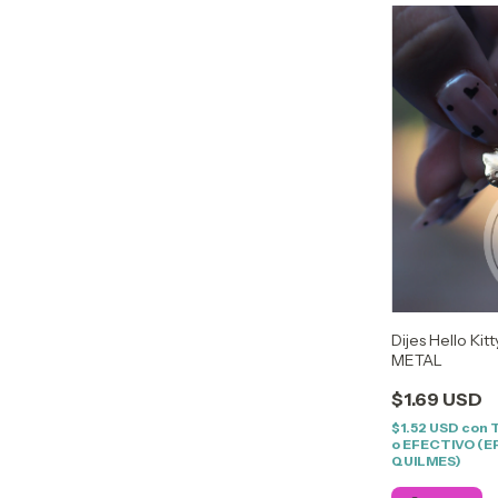
Dijes Hello Kit
METAL
$1.69 USD
$1.52 USD
con
o EFECTIVO (E
QUILMES)