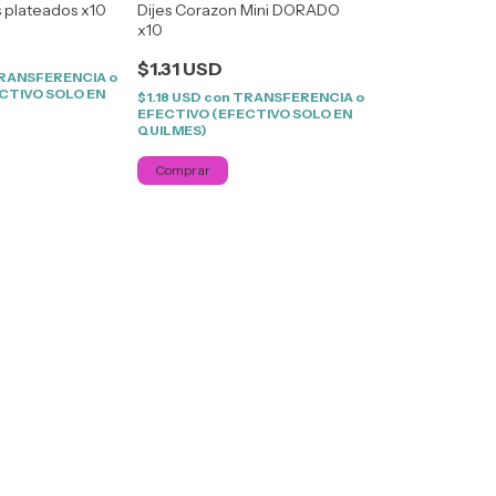
s plateados x10
Dijes Corazon Mini DORADO
x10
$1.31 USD
RANSFERENCIA o
CTIVO SOLO EN
$1.18 USD
con
TRANSFERENCIA o
EFECTIVO (EFECTIVO SOLO EN
QUILMES)