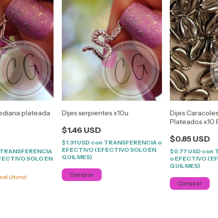
mediana plateada
Dijes serpientes x10u
Dijes Caracole
Plateados x10
$1.46 USD
$0.85 USD
$1.31 USD
con
TRANSFERENCIA o
EFECTIVO (EFECTIVO SOLO EN
TRANSFERENCIA
$0.77 USD
con
QUILMES)
FECTIVO SOLO EN
o EFECTIVO (E
QUILMES)
s el último!