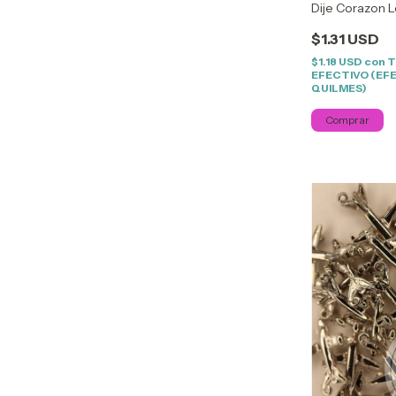
Dije Corazon 
$1.31 USD
$1.18 USD
con
T
EFECTIVO (EF
QUILMES)