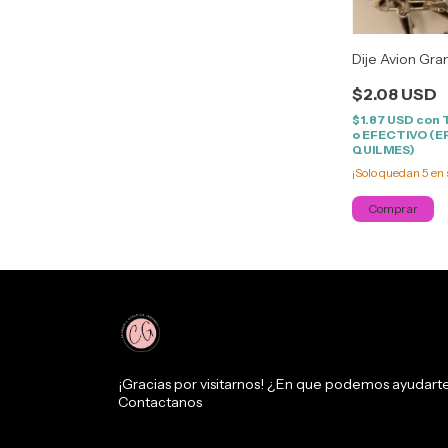
Dije Avion Gr
$2.08 USD
$1.87 USD
con
o EFECTIVO (E
QUILMES)
¡Solo quedan
5
en 
¡Gracias por visitarnos! ¿En que podemos ayudart
Contactanos