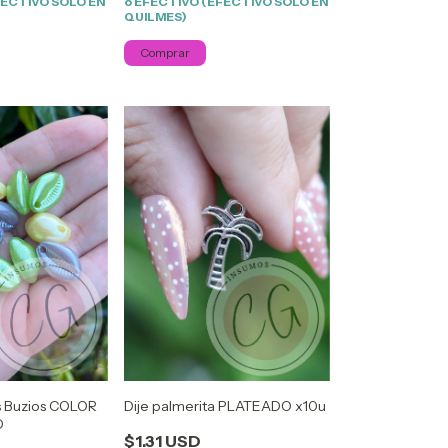
FECTIVO SOLO EN
o EFECTIVO (EFECTIVO SOLO EN
QUILMES)
s Buzios COLOR
Dije palmerita PLATEADO x10u
O
$1.31 USD