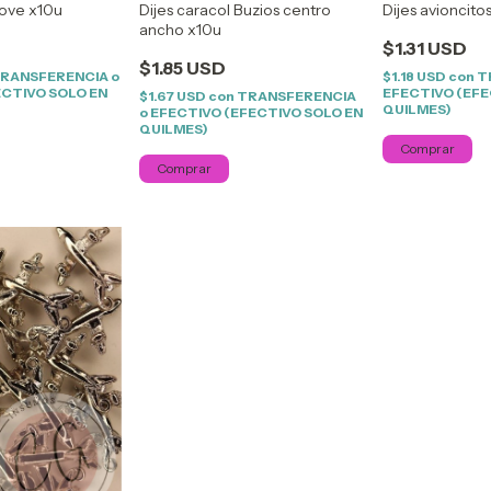
Love x10u
Dijes caracol Buzios centro
Dijes avioncito
ancho x10u
$1.31 USD
$1.85 USD
RANSFERENCIA o
$1.18 USD
con
T
ECTIVO SOLO EN
EFECTIVO (EFE
$1.67 USD
con
TRANSFERENCIA
QUILMES)
o EFECTIVO (EFECTIVO SOLO EN
QUILMES)