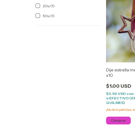
20u (1)
50u (1)
Dije estrella 
x10
$1.00 USD
$0.90 USD
con
o EFECTIVO (E
QUILMES)
¡No te lo pierdas, e