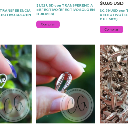
$0.65 USD
$1.52 USD
con
TRANSFERENCIA
o EFECTIVO (EFECTIVO SOLO EN
TRANSFERENCIA
$0.59 USD
con
QUILMES)
FECTIVO SOLO EN
o EFECTIVO (E
QUILMES)