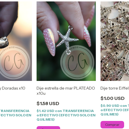
ty Doradas x10
Dije estrella de mar PLATEADO
Dije torre Eiff
x10u
$1.00 USD
$1.58 USD
$0.90 USD
con
o EFECTIVO (E
TRANSFERENCIA
$1.42 USD
con
TRANSFERENCIA
QUILMES)
FECTIVO SOLO EN
o EFECTIVO (EFECTIVO SOLO EN
QUILMES)