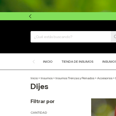
INICIO
TIENDA DE INSUMOS
INSUMOS
Inicio
>
Insumos
>
Insumos Trenzas y Peinados
>
Accesorios
>
Dijes
Filtrar por
CANTIDAD