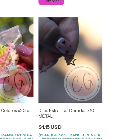
s Colores x20 o
Dijes Estrellitas Doradas x10
METAL
$1.15 USD
TRANSFERENCIA
$1.04 USD
con
TRANSFERENCIA