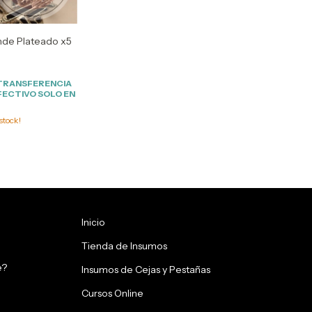
ande Plateado x5
TRANSFERENCIA
FECTIVO SOLO EN
stock!
Inicio
Tienda de Insumos
e?
Insumos de Cejas y Pestañas
Cursos Online