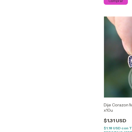
Dije Corazon M
x10u
$1.31 USD
$1.18 USD
con
T