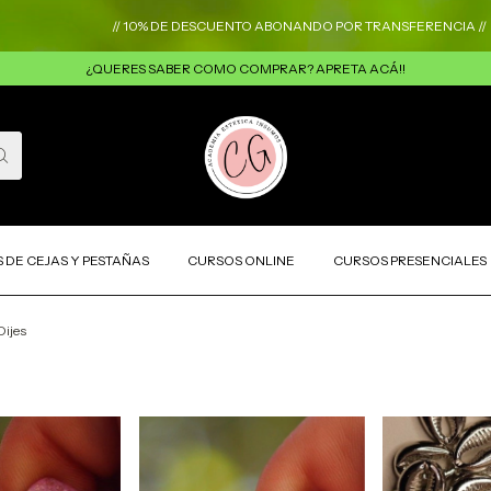
// 10% DE DESCUENTO ABONANDO POR TRANSFERENCIA //
// NO HA
¿QUERES SABER COMO COMPRAR? APRETA ACÁ!!
 DE CEJAS Y PESTAÑAS
CURSOS ONLINE
CURSOS PRESENCIALES
Dijes