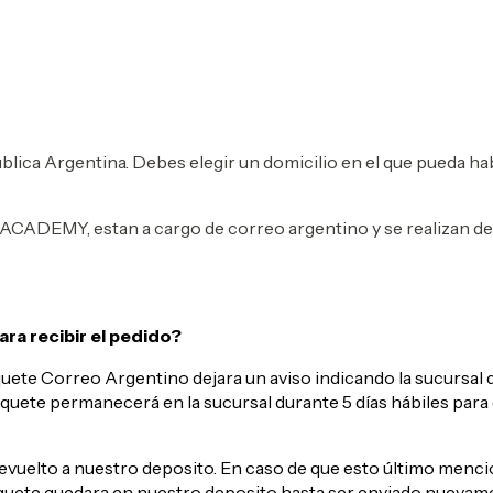
ública Argentina. Debes elegir un domicilio en el que pueda 
ACADEMY, estan a cargo de correo argentino y se realizan de 
ara recibir el pedido?
quete Correo Argentino dejara un aviso indicando la sucursal 
paquete permanecerá en la sucursal durante 5 días hábiles par
á devuelto a nuestro deposito. En caso de que esto último menc
aquete quedara en nuestro deposito hasta ser enviado nuevam