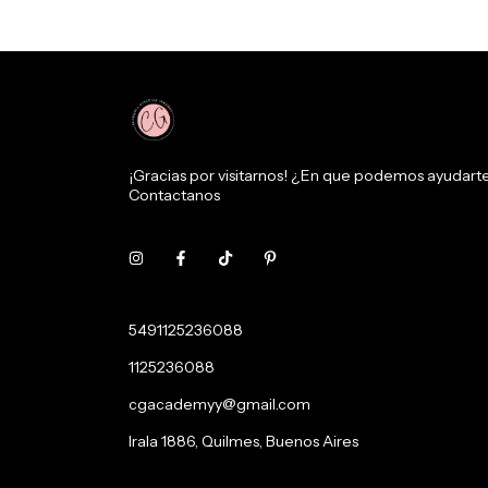
¡Gracias por visitarnos! ¿En que podemos ayudart
Contactanos
5491125236088
1125236088
cgacademyy@gmail.com
Irala 1886, Quilmes, Buenos Aires