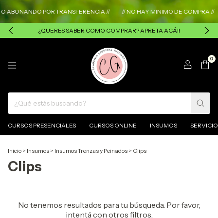
TO ABONANDO POR TRANSFERENCIA //
// NO HAY MINIMO DE COMPRA //
¿QUERES SABER COMO COMPRAR? APRETA ACÁ!!
0
CURSOS PRESENCIALES
CURSOS ONLINE
INSUMOS
SERVICIO
Inicio
>
Insumos
>
Insumos Trenzas y Peinados
>
Clips
Clips
No tenemos resultados para tu búsqueda. Por favor,
intentá con otros filtros.