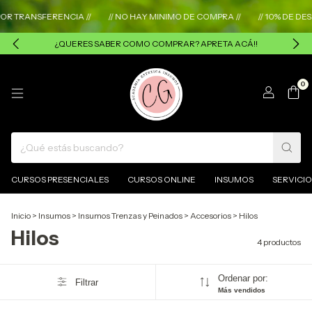
 TRANSFERENCIA //
// NO HAY MINIMO DE COMPRA //
// 10% DE DES
¿QUERES SABER COMO COMPRAR? APRETA ACÁ!!
0
CURSOS PRESENCIALES
CURSOS ONLINE
INSUMOS
SERVICIO
Inicio
>
Insumos
>
Insumos Trenzas y Peinados
>
Accesorios
>
Hilos
Hilos
4 productos
Ordenar por:
Filtrar
Más vendidos