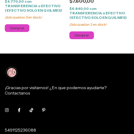
$7.600,00
$4.770,00
con
TRANSFERENCIA o EFECTIVO
$6.840,00
con
(EFECTIVO SOLO EN QUILMES)
TRANSFERENCIA o EFECTIVO
¡Solo quedan
3
en stock!
(EFECTIVO SOLO EN QUILMES)
¡Solo quedan
2
en stock!
Comprar
¡Gracias por visitarnos! ¿En que podemos ayudarte?
Contactanos
5491125236088