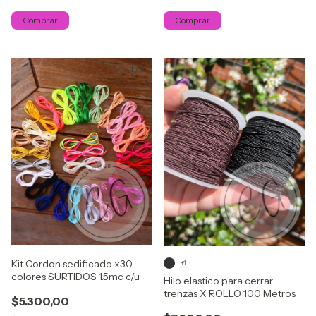
Comprar
Comprar
1
/
3
Kit Cordon sedificado x30
+1
colores SURTIDOS 1.5mc c/u
Hilo elastico para cerrar
trenzas X ROLLO 100 Metros
$5.300,00